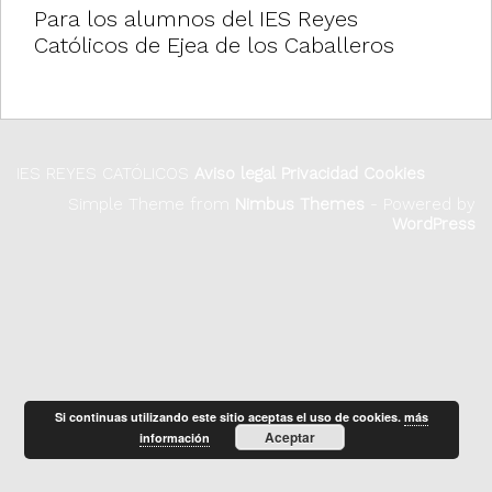
Para los alumnos del IES Reyes
i
Católicos de Ejea de los Caballeros
o
n
IES REYES CATÓLICOS
Aviso legal
Privacidad
Cookies
Simple Theme from
Nimbus Themes
- Powered by
WordPress
Si continuas utilizando este sitio aceptas el uso de cookies.
más
Aceptar
información