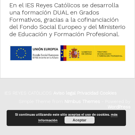
En el IES Reyes Católicos se desarrolla
i
una formación DUAL en Grados
o
Formativos, gracias a la cofinanciación
del Fondo Social Europeo y del Ministerio
n
de Educación y Formación Profesional.
IES REYES CATÓLICOS
Aviso legal
Privacidad
Cookies
Simple Theme from
Nimbus Themes
- Powered by
WordPress
Si continuas utilizando este sitio aceptas el uso de cookies.
más
Aceptar
información