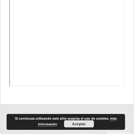
Si continuas utilizando este sitio aceptas el uso de cookies.
más
IES REYES CATÓLICOS
Aviso legal
Privacidad
Cookies
Aceptar
información
Simple Theme from
Nimbus Themes
- Powered by
WordPress