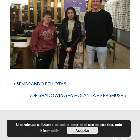
« SEMBRANDO BELLOTAS
JOB SHADOWING EN HOLANDA – ERASMUS+ »
Si continuas utilizando este sitio aceptas el uso de cookies.
más
IES REYES CATÓLICOS
Aviso legal
Privacidad
Cookies
Aceptar
información
Simple Theme from
Nimbus Themes
- Powered by
WordPress