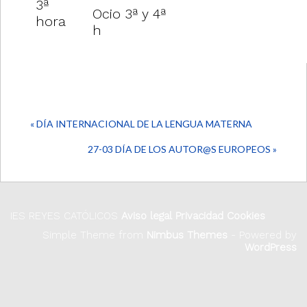
3ª
Ocio 3ª y 4ª
hora
h
« DÍA INTERNACIONAL DE LA LENGUA MATERNA
27-03 DÍA DE LOS AUTOR@S EUROPEOS »
IES REYES CATÓLICOS
Aviso legal
Privacidad
Cookies
Simple Theme from
Nimbus Themes
- Powered by
WordPress