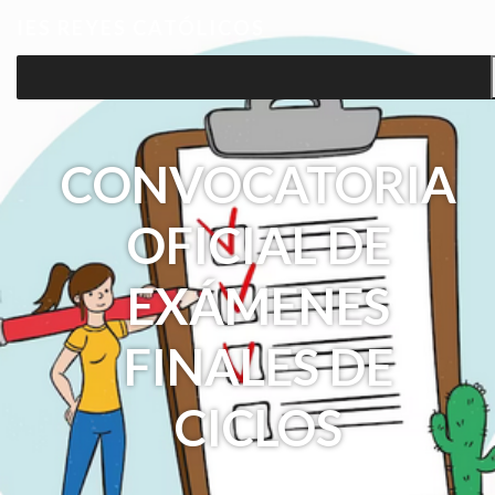
IES REYES CATÓLICOS
CONVOCATORIA
OFICIAL DE
EXÁMENES
FINALES DE
CICLOS