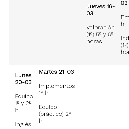
03
Jueves 16-
03
Em
h
Valoración
(1º) 5ª y 6ª
Ind
horas
(1º
ho
Martes 21-03
Lunes
20-03
Implementos
1ª h
Equipo
1º y 2ª
Equipo
h
(práctico) 2º
h
Inglés